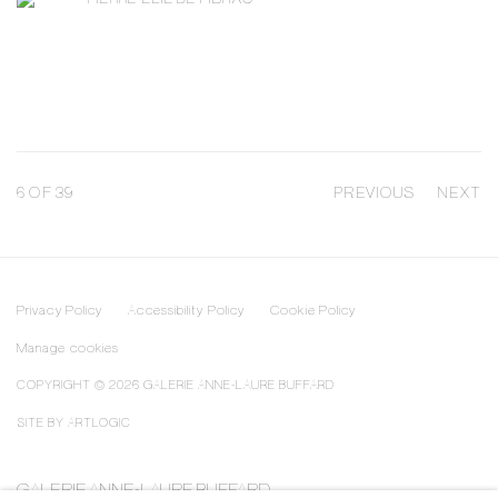
6
OF 39
PREVIOUS
NEXT
Privacy Policy
Accessibility Policy
Cookie Policy
Manage cookies
COPYRIGHT © 2026 GALERIE ANNE-LAURE BUFFARD
SITE BY ARTLOGIC
GALERIE ANNE-LAURE BUFFARD