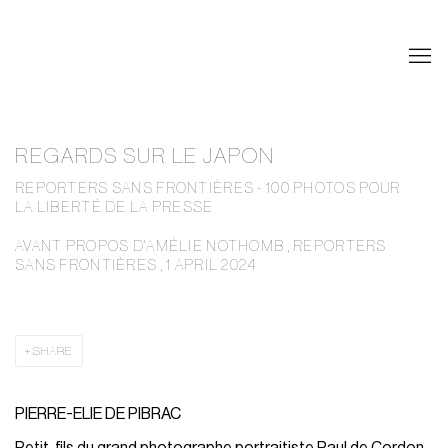
REGARDS SUR LE JAPON
REPORTERS SANS FRONTIÈRES - 100 PHOTOS POUR
LA LIBERTÉ DE LA PRESSE
AVANT PROPOS D'AMÉLIE NOTHOMB , REPORTERS
SANS FRONTIÈRES , 1 APRIL 2024
SHARE
PIERRE-ELIE DE PIBRAC
Petit-fils du grand photographe portraitiste Paul de Cordon