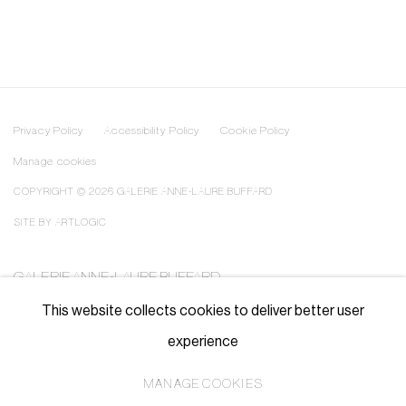
Privacy Policy
Accessibility Policy
Cookie Policy
Manage cookies
COPYRIGHT © 2026 GALERIE ANNE-LAURE BUFFARD
SITE BY ARTLOGIC
GALERIE ANNE-LAURE BUFFARD
—————————————————————————————
This website collects cookies to deliver better user
contact@annelaurebuffard.com
experience
(+33) 01 45 31 72 51
MANAGE COOKIES