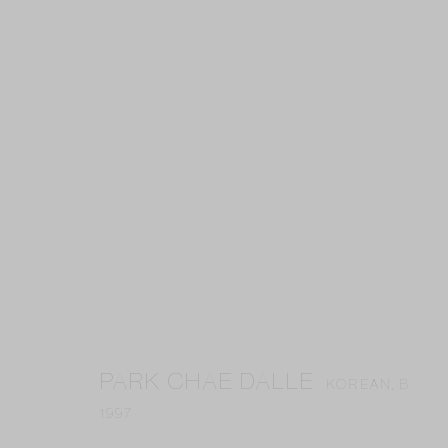
ARTWORKS
Privacy Policy
Accessibility Policy
Cookie Policy
Manag
COPYRIGHT © 2026 GALERIE ANNE-LAURE BUFFARD
SITE BY A
PARK CHAE DALLE
KOREAN,
B.
1997