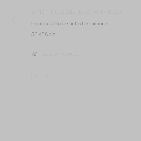
SANS TITRE, SÉRIE HAND TO HAND
,
2021
Peinture à l’huile sur textile fait main
56 x 58 cm
VIEW ON A WALL
SHARE