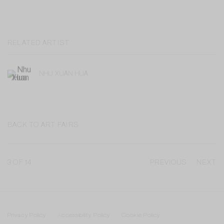
RELATED ARTIST
NHU XUAN HUA
BACK TO ART FAIRS
3
OF 14
PREVIOUS
NEXT
Privacy Policy
Accessibility Policy
Cookie Policy