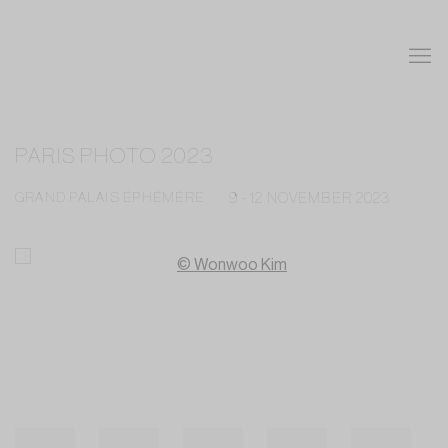
PARIS PHOTO 2023
GRAND PALAIS ÉPHÉMÈRE
9 - 12 NOVEMBER 2023
Open a larger version of the following image in a popup: